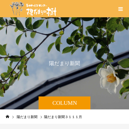
陽
だ
ま
り
新
聞
COLUMN
陽だまり新聞
陽だまり新聞３１１１月