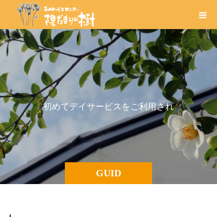
初
め
て
デ
イ
サ
ー
ビ
ス
を
ご
利
用
さ
れ
る
方
へ
GUID