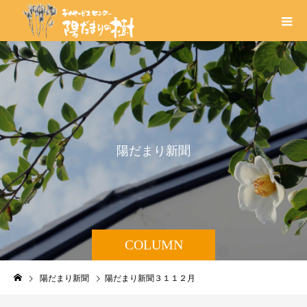
陽
だ
ま
り
新
聞
COLUMN
陽だまり新聞
陽だまり新聞３１１２月