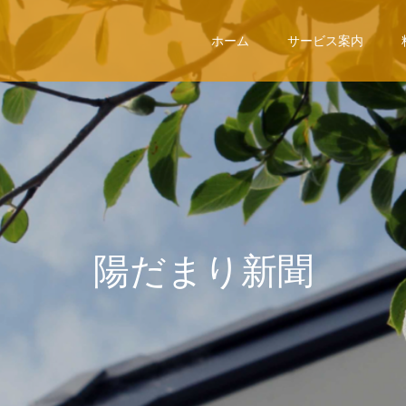
ホーム
サービス案内
陽
だ
ま
り
新
聞