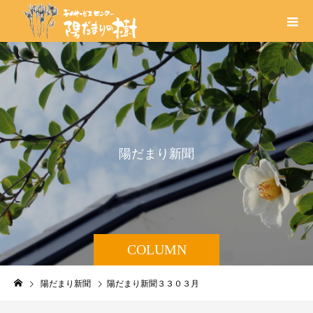
陽
だ
ま
り
新
聞
COLUMN
陽だまり新聞
陽だまり新聞３３０３月